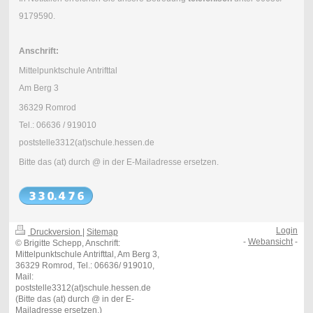
9179590.
Anschrift:
Mittelpunktschule Antrifttal
Am Berg 3
36329 Romrod
Tel.: 06636 / 919010
poststelle3312(at)schule.hessen.de
Bitte das (at) durch @ in der E-Mailadresse ersetzen.
Login
Druckversion
|
Sitemap
-
Webansicht
-
© Brigitte Schepp, Anschrift:
Mittelpunktschule Antrifttal, Am Berg 3,
36329 Romrod, Tel.: 06636/ 919010,
Mail:
poststelle3312(at)schule.hessen.de
(Bitte das (at) durch @ in der E-
Mailadresse ersetzen.)