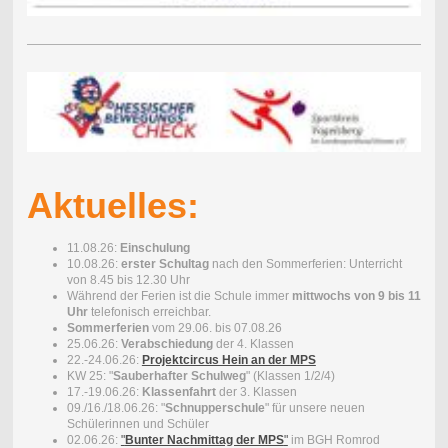
Aktuelles:
11.08.26:
Einschulung
10.08.26:
erster Schultag
nach den Sommerferien: Unterricht
von 8.45 bis 12.30 Uhr
Während der Ferien ist die Schule immer
mittwochs von 9 bis 11
Uhr
telefonisch erreichbar.
Sommerferien
vom 29.06. bis 07.08.26
25.06.26:
Verabschiedung
der 4. Klassen
22.-24.06.26:
Projektcircus Hein an der MPS
KW 25: "
Sauberhafter Schulweg
" (Klassen 1/2/4)
17.-19.06.26:
Klassenfahrt
der 3. Klassen
09./16./18.06.26: "
Schnupperschule
" für unsere neuen
Schülerinnen und Schüler
02.06.26:
"
Bunter Nachmittag der MPS
"
im BGH Romrod