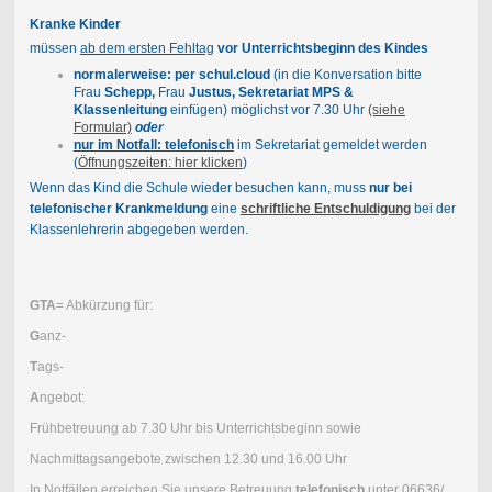
Kranke Kinder
müssen
ab dem ersten Fehltag
vor Unterrichtsbeginn des Kindes
normalerweise: per schul.cloud
(in die Konversation bitte
Frau
Schepp,
Frau
Justus, Sekretariat MPS &
Klassenleitung
einfügen) möglichst vor 7.30 Uhr
(siehe
Formular)
oder
nur im Notfall: telefonisch
im Sekretariat gemeldet werden
(
Öffnungszeiten: hier klicken
)
Wenn das Kind die Schule wieder besuchen kann, muss
nur bei
telefonischer Krankmeldung
eine
schriftliche Entschuldigung
bei der
Klassenlehrerin abgegeben werden.
GTA
= Abkürzung für:
G
anz-
T
ags-
A
ngebot:
Frühbetreuung ab 7.30 Uhr bis Unterrichtsbeginn sowie
Nachmittagsangebote zwischen 12.30 und 16.00 Uhr
In Notfällen erreichen Sie unsere Betreuung
telefonisch
unter 06636/