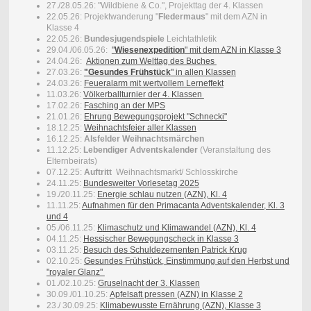
27./28.05.26: "Wildbiene & Co.", Projekttag der 4. Klassen
22.05.26: Projektwanderung "
Fledermaus
" mit dem AZN in
Klasse 4
22.05.26:
Bundesjugendspiele
Leichtathletik
29.04./06.05.26:
"
Wiesenexpedition
" mit dem AZN in Klasse 3
24.04.26:
Aktionen zum Welttag des Buches
27.03.26:
"Gesundes Frühstück
" in allen Klassen
24.03.26:
Feueralarm mit wertvollem Lerneffekt
11.03.26:
Völkerballturnier der 4. Klassen
17.02.26:
Fasching an der MPS
21.01.26:
Ehrung Bewegungsprojekt "Schnecki"
18.12.25:
Weihnachtsfeier aller Klassen
16.12.25:
Alsfelder Weihnachtsmärchen
11.12.25:
Lebendiger Adventskalender
(Veranstaltung des
Elternbeirats)
07.12.25:
Auftritt
Weihnachtsmarkt/ Schlosskirche
24.11.25:
Bundesweiter Vorlesetag 2025
19./20.11.25:
Energie schlau nutzen (AZN), Kl. 4
11.11.25:
Aufnahmen für den Primacanta Adventskalender, Kl. 3
und 4
05./06.11.25:
K
limaschutz und Klimawandel (AZN), Kl. 4
04.11.25:
Hessischer Bewegungscheck in Klasse 3
03.11.25:
Besuch des Schuldezernenten Patrick Krug
02.10.25:
Gesundes Frühstück, Einstimmung auf den Herbst und
"royaler Glanz"
01./02.10.25:
Gruselnacht der 3. Klassen
30.09./01.10.25:
Apfelsaft pressen (AZN) in Klasse 2
23./ 30.09.25:
Klimabewusste Ernährung (AZN), Klasse 3