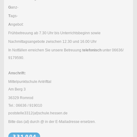
G
anz-
T
ags-
A
ngebot:
Frühbetreuung ab 7.30 Uhr bis Unterrichtsbeginn sowie
Nachmittagsangebote zwischen 12.30 und 16.00 Uhr
In Notfällen erreichen Sie unsere Betreuung
telefonisch
unter 06636/
9179590.
Anschrift:
Mittelpunktschule Antrifttal
Am Berg 3
36329 Romrod
Tel.: 06636 / 919010
poststelle3312(at)schule.hessen.de
Bitte das (at) durch @ in der E-Mailadresse ersetzen.