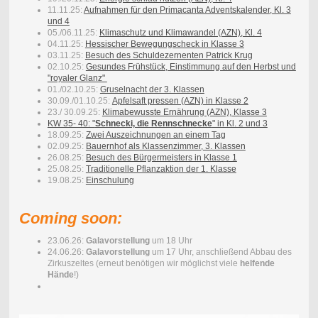
11.11.25:
Aufnahmen für den Primacanta Adventskalender, Kl. 3
und 4
05./06.11.25:
K
limaschutz und Klimawandel (AZN), Kl. 4
04.11.25:
Hessischer Bewegungscheck in Klasse 3
03.11.25:
Besuch des Schuldezernenten Patrick Krug
02.10.25:
Gesundes Frühstück, Einstimmung auf den Herbst und
"royaler Glanz"
01./02.10.25:
Gruselnacht der 3. Klassen
30.09./01.10.25:
Apfelsaft pressen (AZN) in Klasse 2
23./ 30.09.25:
Klimabewusste Ernährung (AZN), Klasse 3
KW 35- 40: "
Schnecki, die Rennschnecke
" in Kl. 2 und 3
18.09.25:
Zwei Auszeichnungen an einem Tag
02.09.25:
Bauernhof als Klassenzimmer, 3. Klassen
26.08.25:
Besuch des Bürgermeisters in Klasse 1
25.08.25:
Traditionelle Pflanzaktion der 1. Klasse
19.08.25:
Einschulung
Coming soon:
23.06.26:
Galavorstellung
um 18 Uhr
24.06.26:
Galavorstellung
um 17 Uhr, anschließend Abbau des
Zirkuszeltes (erneut benötigen wir möglichst viele
helfende
Hände
!)