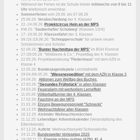
Während der Ferien ist die Schule immer
mittwochs von 9 bis 11
Uhr
telefonisch erreichbar.
Sommerferien
vom 29.06. bis 07.08.26
25.06.26:
Verabschiedung
der 4. Klassen
22.-24.06.26:
Projektcircus Hein an der MPS
KW 25: "
Sauberhafter Schulweg
" (Klassen 1/2/4)
17.-19.06.26:
Klassenfahrt
der 3. Klassen
09./16./18.06.26: "
Schnupperschule
" für unsere neuen
Schülerinnen und Schüler
02.06.26:
"
Bunter Nachmittag der MPS
"
im BGH Romrod
27./28.05.26: "Wildbiene & Co.", Projekttag der 4. Klassen
22.05.26: Projektwanderung "
Fledermaus
" mit dem AZN in
Klasse 4
22.05.26:
Bundesjugendspiele
Leichtathletik
29.04./06.05.26:
"
Wiesenexpedition
" mit dem AZN in Klasse 3
24.04.26:
Aktionen zum Welttag des Buches
27.03.26:
"Gesundes Frühstück
" in allen Klassen
24.03.26:
Feueralarm mit wertvollem Lerneffekt
11.03.26:
Völkerballturnier der 4. Klassen
17.02.26:
Fasching an der MPS
21.01.26:
Ehrung Bewegungsprojekt "Schnecki"
18.12.25:
Weihnachtsfeier aller Klassen
16.12.25:
Alsfelder Weihnachtsmärchen
11.12.25:
Lebendiger Adventskalender
(Veranstaltung des
Elternbeirats)
07.12.25:
Auftritt
Weihnachtsmarkt/ Schlosskirche
24.11.25:
Bundesweiter Vorlesetag 2025
19./20.11.25:
Energie schlau nutzen (AZN), Kl. 4