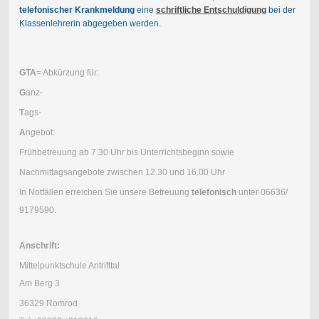
telefonischer Krankmeldung
eine
schriftliche Entschuldigung
bei der
Klassenlehrerin abgegeben werden.
GTA
= Abkürzung für:
G
anz-
T
ags-
A
ngebot:
Frühbetreuung ab 7.30 Uhr bis Unterrichtsbeginn sowie
Nachmittagsangebote zwischen 12.30 und 16.00 Uhr
In Notfällen erreichen Sie unsere Betreuung
telefonisch
unter 06636/
9179590.
Anschrift:
Mittelpunktschule Antrifttal
Am Berg 3
36329 Romrod