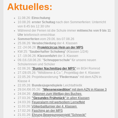
Aktuelles:
11.08.26:
Einschulung
10.08.26:
erster Schultag
nach den Sommerferien: Unterricht
von 8.45 bis 12.30 Uhr
Während der Ferien ist die Schule immer
mittwochs von 9 bis 11
Uhr
telefonisch erreichbar.
Sommerferien
vom 29.06. bis 07.08.26
25.06.26:
Verabschiedung
der 4. Klassen
22.-24.06.26:
Projektcircus Hein an der MPS
KW 25: "
Sauberhafter Schulweg
" (Klassen 1/2/4)
17.-19.06.26:
Klassenfahrt
der 3. Klassen
09./16./18.06.26: "
Schnupperschule
" für unsere neuen
Schülerinnen und Schüler
02.06.26:
"
Bunter Nachmittag der MPS
"
im BGH Romrod
27./28.05.26: "Wildbiene & Co.", Projekttag der 4. Klassen
22.05.26: Projektwanderung "
Fledermaus
" mit dem AZN in
Klasse 4
22.05.26:
Bundesjugendspiele
Leichtathletik
29.04./06.05.26:
"
Wiesenexpedition
" mit dem AZN in Klasse 3
24.04.26:
Aktionen zum Welttag des Buches
27.03.26:
"Gesundes Frühstück
" in allen Klassen
24.03.26:
Feueralarm mit wertvollem Lerneffekt
11.03.26:
Völkerballturnier der 4. Klassen
17.02.26:
Fasching an der MPS
21.01.26:
Ehrung Bewegungsprojekt "Schnecki"