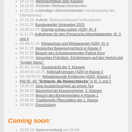
18.12.25:
Weihnachtsfeier aller Klassen
16.12.25:
Alsfelder Weihnachtsmärchen
11.12.25:
Lebendiger Adventskalender
(Veranstaltung des
Elternbeirats)
07.12.25:
Auftritt
Weihnachtsmarkt/ Schlosskirche
24.11.25:
Bundesweiter Vorlesetag 2025
19./20.11.25:
Energie schlau nutzen (AZN), Kl. 4
11.11.25:
Aufnahmen für den Primacanta Adventskalender, Kl. 3
und 4
05./06.11.25:
K
limaschutz und Klimawandel (AZN), Kl. 4
04.11.25:
Hessischer Bewegungscheck in Klasse 3
03.11.25:
Besuch des Schuldezernenten Patrick Krug
02.10.25:
Gesundes Frühstück, Einstimmung auf den Herbst und
"royaler Glanz"
01./02.10.25:
Gruselnacht der 3. Klassen
30.09./01.10.25:
Apfelsaft pressen (AZN) in Klasse 2
23./ 30.09.25:
Klimabewusste Ernährung (AZN), Klasse 3
KW 35- 40: "
Schnecki, die Rennschnecke
" in Kl. 2 und 3
18.09.25:
Zwei Auszeichnungen an einem Tag
02.09.25:
Bauernhof als Klassenzimmer, 3. Klassen
26.08.25:
Besuch des Bürgermeisters in Klasse 1
25.08.25:
Traditionelle Pflanzaktion der 1. Klasse
19.08.25:
Einschulung
Coming soon:
23.06.26:
Galavorstellung
um 18 Uhr