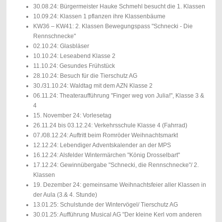
30.08.24: Bürgermeister Hauke Schmehl besucht die 1. Klassen
10.09.24: Klassen 1 pflanzen ihre Klassenbäume
KW36 – KW41: 2. Klassen Bewegungspass "Schnecki - Die
Rennschnecke"
02.10.24: Glasbläser
10.10.24: Leseabend Klasse 2
11.10.24: Gesundes Frühstück
28.10.24: Besuch für die Tierschutz AG
30./31.10.24: Waldtag mit dem AZN Klasse 2
06.11.24: Theateraufführung "Finger weg von Julia!", Klasse 3 &
4
15. November 24: Vorlesetag
26.11.24 bis 03.12.24: Verkehrsschule Klasse 4 (Fahrrad)
07./08.12.24: Auftritt beim Romröder Weihnachtsmarkt
12.12.24
: L
ebendiger Adventskalender an der MPS
16.12.24: Alsfelder Wintermärchen "König Drosselbart"
17.12.24: Gewinnübergabe "Schnecki, die Rennschnecke"/ 2.
Klassen
19. Dezember 24:
gemeinsame
Weihnachtsfeier aller Klassen in
der Aula (3.& 4. Stunde)
13.01.25: Schulstunde der Wintervögel/ Tierschutz AG
30.01.25: Aufführung Musical AG "Der kleine Kerl vom anderen