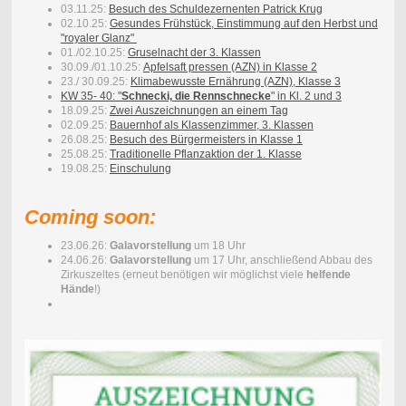
03.11.25:
Besuch des Schuldezernenten Patrick Krug
02.10.25:
Gesundes Frühstück, Einstimmung auf den Herbst und
"royaler Glanz"
01./02.10.25:
Gruselnacht der 3. Klassen
30.09./01.10.25:
Apfelsaft pressen (AZN) in Klasse 2
23./ 30.09.25:
Klimabewusste Ernährung (AZN), Klasse 3
KW 35- 40: "
Schnecki, die Rennschnecke
" in Kl. 2 und 3
18.09.25:
Zwei Auszeichnungen an einem Tag
02.09.25:
Bauernhof als Klassenzimmer, 3. Klassen
26.08.25:
Besuch des Bürgermeisters in Klasse 1
25.08.25:
Traditionelle Pflanzaktion der 1. Klasse
19.08.25:
Einschulung
Coming soon:
23.06.26:
Galavorstellung
um 18 Uhr
24.06.26:
Galavorstellung
um 17 Uhr, anschließend Abbau des
Zirkuszeltes (erneut benötigen wir möglichst viele
helfende
Hände
!)