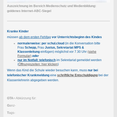
Auszeichnung im Bereich Medienschutz und Medienbildung:
goldenes Internet-ABC-Siegel
Kranke Kinder
müssen
ab dem ersten Fehltag
vor Unterrichtsbeginn des Kindes
normalerweise: per schul.cloud
(in die Konversation bitte
Frau
Schepp,
Frau
Justus, Sekretariat MPS &
Klassenleitung
einfügen) möglichst vor 7.30 Uhr
(siehe
Formular)
oder
nur im Notfall: telefonisch
im Sekretariat gemeldet werden
(
Öffnungszeiten: hier klicken
)
Wenn das Kind die Schule wieder besuchen kann, muss
nur bei
telefonischer Krankmeldung
eine
schriftliche Entschuldigung
bei der
Klassenlehrerin abgegeben werden.
GTA
= Abkürzung für:
G
anz-
T
ags-