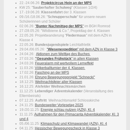
22.-24.06.26:
Projektcircus Hein an der MPS
KW 25: "
Sauberhafter Schulweg
" (Klassen 1/2/4)
17.-19.06.26:
Klassenfahrt
der 3. Klassen
09./16./18.06.26: "
Schnupperschule
" für unsere neuen
Schülerinnen und Schüler
02.06.26:
"
Bunter Nachmittag der MPS
"
im BGH Romrod
27./28.05.26: "Wildbiene & Co.", Projekttag der 4. Klassen
22.05.26: Projektwanderung "
Fledermaus
" mit dem AZN in
Klasse 4
22.05.26:
Bundesjugendspiele
Leichtathletik
29.04./06.05.26:
"
Wiesenexpedition
" mit dem AZN in Klasse 3
24.04.26:
Aktionen zum Welttag des Buches
27.03.26:
"Gesundes Frühstück
" in allen Klassen
24.03.26:
Feueralarm mit wertvollem Lerneffekt
11.03.26:
Völkerballturnier der 4. Klassen
17.02.26:
Fasching an der MPS
21.01.26:
Ehrung Bewegungsprojekt "Schnecki"
18.12.25:
Weihnachtsfeier aller Klassen
16.12.25:
Alsfelder Weihnachtsmärchen
11.12.25:
Lebendiger Adventskalender
(Veranstaltung des
Elternbeirats)
07.12.25:
Auftritt
Weihnachtsmarkt/ Schlosskirche
24.11.25:
Bundesweiter Vorlesetag 2025
19./20.11.25:
Energie schlau nutzen (AZN), Kl. 4
11.11.25:
Aufnahmen für den Primacanta Adventskalender, Kl. 3
und 4
05./06.11.25:
K
limaschutz und Klimawandel (AZN), Kl. 4
04.11.25:
Hessischer Bewegungscheck in Klasse 3