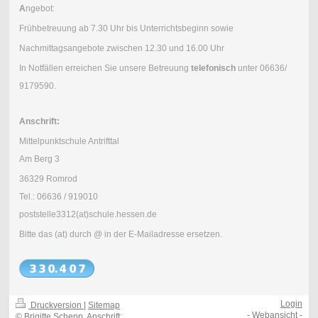
A
ngebot:
Frühbetreuung ab 7.30 Uhr bis Unterrichtsbeginn sowie
Nachmittagsangebote zwischen 12.30 und 16.00 Uhr
In Notfällen erreichen Sie unsere Betreuung
telefonisch
unter 06636/
9179590.
Anschrift:
Mittelpunktschule Antrifttal
Am Berg 3
36329 Romrod
Tel.: 06636 / 919010
poststelle3312(at)schule.hessen.de
Bitte das (at) durch @ in der E-Mailadresse ersetzen.
Login
Druckversion
|
Sitemap
-
Webansicht
-
© Brigitte Schepp, Anschrift: